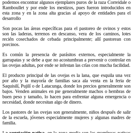
podemos encontrar algunos ejemplares puros de la raza Correidale o
Ramboullet y por ende los mestizos, pues fueron introducidos en
esta zona y en la zona alta gracias al apoyo de entidades para el
desarrollo
Son pocas las áreas específicas para el pastoreo de ovinos y estos
son las laderas, terrenos en descanso, vera de los caminos, lotes
recién cosechados de cebada principalmente; allí pastorean con
porcinos.
Es común la presencia de parásitos externos, especialmente la
garrapatas y se debe a que no acostumbran a prevenir o controlar en
las ovejas adultas, por ende se infestan las crías con mucha facilidad.
El producto principal de las ovejas es la lana, que esquila una vez
por año y la mayoría de familias saca ala venta en la feria de
Saquisilí, Pujilí o de Latacunga, donde los precios generalmente son
bajos. Venden animales en pie generalmente machos o hembras de
buen peso y tamaño, lo hacen para enfrentar alguna emergencia o
necesidad, donde necesitan algo de dinero.
Los pastores de las ovejas son generalmente, niños después de salir
de la escuela, jóvenes especialmente mujeres y algunas madres de
familia.
L
a vegetación nativa,
en la zona media son las gramíneas nativas