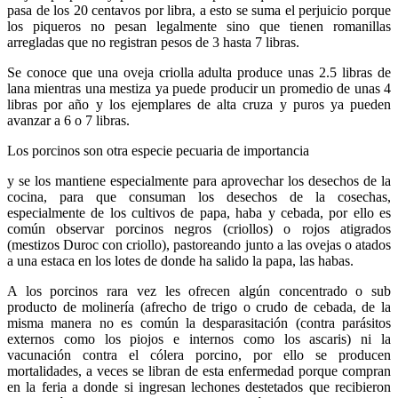
pasa de los 20 centavos por libra, a esto se suma el perjuicio porque
los piqueros no pesan legalmente sino que tienen romanillas
arregladas que no registran pesos de 3 hasta 7 libras.
Se conoce que una oveja criolla adulta produce unas 2.5 libras de
lana mientras una mestiza ya puede producir un promedio de unas 4
libras por año y los ejemplares de alta cruza y puros ya pueden
avanzar a 6 o 7 libras.
Los porcinos son otra especie pecuaria de importancia
y se los mantiene especialmente para aprovechar los desechos de la
cocina, para que consuman los desechos de la cosechas,
especialmente de los cultivos de papa, haba y cebada, por ello es
común observar porcinos negros (criollos) o rojos atigrados
(mestizos Duroc con criollo), pastoreando junto a las ovejas o atados
a una estaca en los lotes de donde ha salido la papa, las habas.
A los porcinos rara vez les ofrecen algún concentrado o sub
producto de molinería (afrecho de trigo o crudo de cebada, de la
misma manera no es común la desparasitación (contra parásitos
externos como los piojos e internos como los ascaris) ni la
vacunación contra el cólera porcino, por ello se producen
mortalidades, a veces se libran de esta enfermedad porque compran
en la feria a donde si ingresan lechones destetados que recibieron