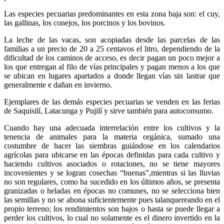
Las especies pecuarias predominantes en esta zona baja son: el cuy,
las gallinas, los conejos, los porcinos y los bovinos.
La leche de las vacas, son acopiadas desde las parcelas de las
familias a un precio de 20 a 25 centavos el litro, dependiendo de la
dificultad de los caminos de acceso, es decir pagan un poco mejor a
los que entregan al filo de vías principales y pagan menos a los que
se ubican en lugares apartados a donde llegan vías sin lastrar que
generalmente e dañan en invierno.
Ejemplares de las demás especies pecuarias se venden en las ferias
de Saquisilí, Latacunga y Pujilí y sirve también para autoconsumo.
Cuando hay una adecuada interrelación entre los cultivos y la
tenencia de animales para la materia orgánica, sumado una
costumbre de hacer las siembras guiándose en los calendarios
agrícolas para ubicarse en las épocas definidas para cada cultivo y
haciendo cultivos asociados o rotaciones, no se tiene mayores
incovenientes y se logran cosechas “buenas”,mientras si las lluvias
no son regulares, como ha sucedido en los últimos años, se presenta
granizadas o heladas en épocas no comunes, no se selecciona bien
las semillas y no se abona suficientemente pues talanquereando en el
propio terreno; los rendimientos son bajos o hasta se puede llegar a
perder los cultivos, lo cual no solamente es el dinero invertido en la