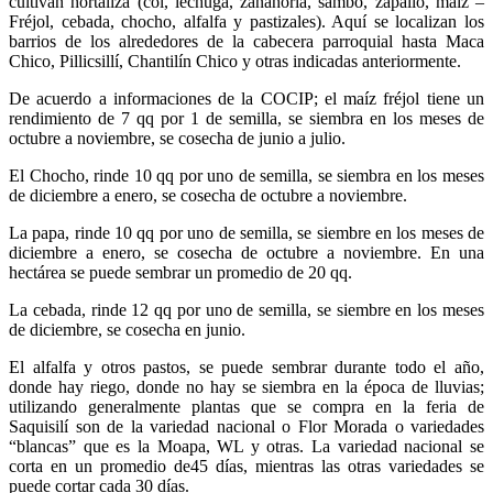
cultivan hortaliza (col, lechuga, zanahoria, sambo, zapallo, maíz –
Fréjol, cebada, chocho, alfalfa y pastizales). Aquí se localizan los
barrios de los alrededores de la cabecera parroquial hasta Maca
Chico, Pillicsillí, Chantilín Chico y otras indicadas anteriormente.
De acuerdo a informaciones de la COCIP; el maíz fréjol tiene un
rendimiento de 7 qq por 1 de semilla, se siembra en los meses de
octubre a noviembre, se cosecha de junio a julio.
El Chocho, rinde 10 qq por uno de semilla, se siembra en los meses
de diciembre a enero, se cosecha de octubre a noviembre.
La papa, rinde 10 qq por uno de semilla, se siembre en los meses de
diciembre a enero, se cosecha de octubre a noviembre. En una
hectárea se puede sembrar un promedio de 20 qq.
La cebada, rinde 12 qq por uno de semilla, se siembre en los meses
de diciembre, se cosecha en junio.
El alfalfa y otros pastos, se puede sembrar durante todo el año,
donde hay riego, donde no hay se siembra en la época de lluvias;
utilizando generalmente plantas que se compra en la feria de
Saquisilí son de la variedad nacional o Flor Morada o variedades
“blancas” que es la Moapa, WL y otras. La variedad nacional se
corta en un promedio de45 días, mientras las otras variedades se
puede cortar cada 30 días.