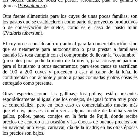
gramas (
Paspalum sp
).
Otra fuente alimenticia para los cuyes de unas pocas familias, son
los pastos que se establecieron como parte de proyectos productivos
o de conservación de suelos, como es el caso del pasto milin
(
Phalaris tubersum
).
El cuy no es considerado un animal para la comercialización, sino
que es netamente para autoconsumo o para prestar a familiares
cuando les toca cumplir con el compromiso de llevar la “costumbre”
(presentes para pedir la mano de la novia, para conseguir padrino
para el bautismo u otros sacramentos; para esos casos se sacrifican
de 100 a 200 cuyes y proceden a asar al calor de la leña, lo
condimentan con achiote y junto a papas cocinadas y otras cosas es
entregado como presente.
Otras especies como las gallinas, los pollos; están presentes
esporádicamente al igual que los conejos, de igual forma muy poco
se comercializa, pero en todo caso es comercializado mucho más
que el cuy, pues es común ver a alguna madre de familia vender
gallos, pollos, patos, conejos en la feria de Pujilí, donde recibe
precios de acuerdo a la ocasión y las épocas de buenos precios son
en navidad, año viejo, carnaval, día de la madre; en las otras épocas
los precios son bajos.