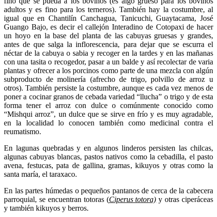
fino que se pueda a los bovinos (es algo grueso para los bovinos
adultos y es fino para los terneros). También hay la costumbre, al
igual que en Chantilín Canchagua, Tanicuchi, Guaytacama, José
Guango Bajo, es decir el callejón Interadino de Cotopaxi de hacer
un hoyo en la base del planta de las cabuyas gruesas y grandes,
antes de que salga la inflorescencia, para dejar que se escurra el
néctar de la cabuya o sabia y recoger en la tardes y en las mañanas
con una tasita o recogedor, pasar a un balde y así recolectar de varia
plantas y ofrecer a los porcinos como parte de una mezcla con algún
subproducto de molinería (afrecho de trigo, polvillo de arroz u
otros). También persiste la costumbre, aunque es cada vez menos de
poner a cocinar granos de cebada variedad “llucha” o trigo y de esta
forma tener el arroz con dulce o comúnmente conocido como
“Mishqui arroz”, un dulce que se sirve en frío y es muy agradable,
en la localidad lo conocen también como medicinal contra el
reumatismo.
En lagunas quebradas y en algunos linderos persisten las chilcas,
algunas cabuyas blancas, pastos nativos como la cebadilla, el pasto
avena, festucas, pata de gallina, gramas, kikuyos y otras como la
santa maría, el taraxaco.
En las partes húmedas o pequeños pantanos de cerca de la cabecera
parroquial, se encuentran totoras (
Ciperus totora)
y otras ciperáceas
y también kikuyos y berros.