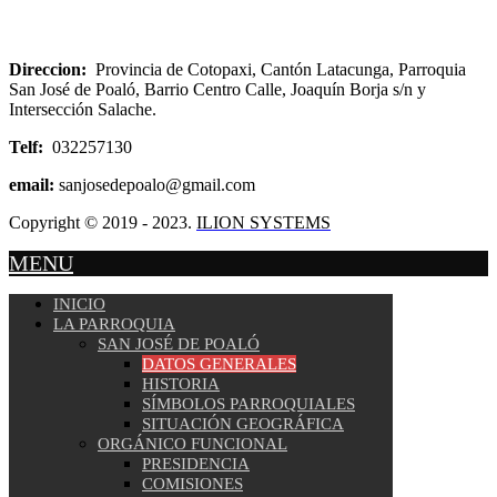
Direccion:
Provincia de Cotopaxi, Cantón Latacunga, Parroquia
San José de Poaló, Barrio Centro Calle, Joaquín Borja s/n y
Intersección Salache.
Telf:
032257130
email:
sanjosedepoalo@gmail.com
Copyright © 2019 - 2023.
ILION SYSTEMS
MENU
INICIO
LA PARROQUIA
SAN JOSÉ DE POALÓ
DATOS GENERALES
HISTORIA
SÍMBOLOS PARROQUIALES
SITUACIÓN GEOGRÁFICA
ORGÁNICO FUNCIONAL
PRESIDENCIA
COMISIONES