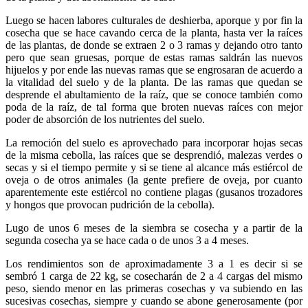
Luego se hacen labores culturales de deshierba, aporque y por fin la
cosecha que se hace cavando cerca de la planta, hasta ver la raíces
de las plantas, de donde se extraen 2 o 3 ramas y dejando otro tanto
pero que sean gruesas, porque de estas ramas saldrán las nuevos
hijuelos y por ende las nuevas ramas que se engrosaran de acuerdo a
la vitalidad del suelo y de la planta. De las ramas que quedan se
desprende el abultamiento de la raíz, que se conoce también como
poda de la raíz, de tal forma que broten nuevas raíces con mejor
poder de absorción de los nutrientes del suelo.
La remoción del suelo es aprovechado para incorporar hojas secas
de la misma cebolla, las raíces que se desprendió, malezas verdes o
secas y si el tiempo permite y si se tiene al alcance más estiércol de
oveja o de otros animales (la gente prefiere de oveja, por cuanto
aparentemente este estiércol no contiene plagas (gusanos trozadores
y hongos que provocan pudrición de la cebolla).
Lugo de unos 6 meses de la siembra se cosecha y a partir de la
segunda cosecha ya se hace cada o de unos 3 a 4 meses.
Los rendimientos son de aproximadamente 3 a 1 es decir si se
sembró 1 carga de 22 kg, se cosecharán de 2 a 4 cargas del mismo
peso, siendo menor en las primeras cosechas y va subiendo en las
sucesivas cosechas, siempre y cuando se abone generosamente (por