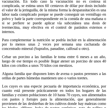
vacunación. En todo caso la vacunación no es costosa ni
complicada, se estima unos 60 centavos de dólar por dosis incluido
el valor de la jeringuilla, de la misma forma la desparasitación es una
labor nada complicado porque se puede conseguir un vermífugo en
polvo y batir la parte correspondiente en la comida de una mañana o
si se prefiere se puede aplicar vía subcutánea una dosis de
ivermectina, muy efectiva en el control de parásitos externos e
internos.
Para complementar la nutrición se podría incluir en la alimentación
por lo menos unas 2 veces por semana una cucharada de
concentrado mineral (Suprafos, panadine, calfosal u otro).
Cebar un porcino a las familias le toma entre 6 meses a un año,
luego de ese tiempo es posible llegar atener un porcino de unos 40
kilos con criollos a unos 70 kilos con mestizos.
Alguna familia que disponen lotes de avena o pastos perennes a las
orillas de partes húmedas mantienen uno o varios toretes.
Los cuyes es una especie pecuaria de importancia económica, por
cuanto está presente prácticamente en todos los hogares de las
familias y existen poblaciones de 10 hasta 70 cuyes, son alimentados
con pastos y forrajes para la alimentación, que generalmente
provienen de las deshierbas de los cultivos donde hay malezas como
los bledos, alfileres, bolsa de pastor, verónicas, pata de gallina o