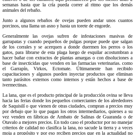
semanas hasta que la cría pueda correr al ritmo que los demás
animales del rebaño.
Junto a algunos rebaños de ovejas pueden andar unos cuantos
porcinos, una llama un asno y hasta un torete de engorde.
Generalmente las ovejas sufren de infestaciones masivas de
garrapatas y cuando pequeños de pulgas porque puede que salgan
de los corrales y se acerquen a donde duermen los perros o los
gatos, para librarse de esta plaga luego de esquilar acostumbran a
hacer bañar con extractos de plantas amargas o con disoluciones a
base de insecticidas que venden en las farmacias veterinarias. como
el Garrapín, Virkos, Ectomate. Últimamente han recibido
capacitaciones y algunos pueden inyectar productos que eliminan
tanto parásitos externos como internos y están hechos a base de
ivermectinas.
La lana, que es el producto principal de la producción ovina se lleva
hacia las ferias donde los pequeños comerciantes de los alrededores
de Saquisilí o que vienen de otras ciudades, compran a precios muy
por debajo que lo que pagan los otros intermediarios, quienes a su
vez venden en fábricas de Ambato de Salinas de Guaranda o de
Otavalo a mejores precios. En todo caso el productor por no manejar
criterios de calidad no clasifica la lana, no sacude la tierra y a veces
moja a propósito y por eso reciben precios que en la actualidad no