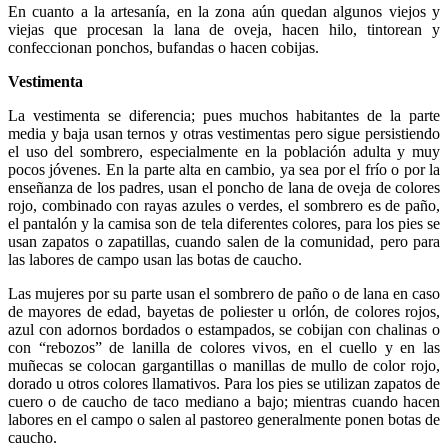
En cuanto a la artesanía, en la zona aún quedan algunos viejos y
viejas que procesan la lana de oveja, hacen hilo, tintorean y
confeccionan ponchos, bufandas o hacen cobijas.
Vestimenta
La vestimenta se diferencia; pues muchos habitantes de la parte
media y baja usan ternos y otras vestimentas pero sigue persistiendo
el uso del sombrero, especialmente en la población adulta y muy
pocos jóvenes. En la parte alta en cambio, ya sea por el frío o por la
enseñanza de los padres, usan el poncho de lana de oveja de colores
rojo, combinado con rayas azules o verdes, el sombrero es de paño,
el pantalón y la camisa son de tela diferentes colores, para los pies se
usan zapatos o zapatillas, cuando salen de la comunidad, pero para
las labores de campo usan las botas de caucho.
Las mujeres por su parte usan el sombrero de paño o de lana en caso
de mayores de edad, bayetas de poliester u orlón, de colores rojos,
azul con adornos bordados o estampados, se cobijan con chalinas o
con “rebozos” de lanilla de colores vivos, en el cuello y en las
muñecas se colocan gargantillas o manillas de mullo de color rojo,
dorado u otros colores llamativos. Para los pies se utilizan zapatos de
cuero o de caucho de taco mediano a bajo; mientras cuando hacen
labores en el campo o salen al pastoreo generalmente ponen botas de
caucho.