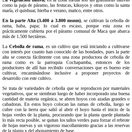
como la paja de páramo, las festucas, kikuyos y otras como la santa
maría, el quishuar, hierba e verano, matico, entre otros.
En la parte Alta (3.400 a 3.800 msnm)
, se cultivan la cebolla de
rama, haba, papa; lo cual es escaso, porque esta zona es
prácticamente cubierta por el páramo comunal de Maca que abarca
más de 1.500 hectáreas.
La
Cebolla
de rama
, es un cultivo que está iniciando a cultivarse
con interés por cuanto han conocido de las bondades, pues la parte
alta se conecta fácilmente con una zona productora de cebolla de
rama como es la parroquia Cochapamba, entonces de los
productores de allí han recibido conversaciones que es bueno este
cultivar, encaminándose inclusive a proponer proyectos de
desarrollo con este cultivo.
Se trata de variedades de cebolla que se reproducen por materiales
vegetativos, que se siembran luego de haber incorporado una buena
cantidad de materia orgánica, se abren hoyos con azadas grandes o
cabadoras. En estos hoyo colocan las ramas de cebolla, luego se
cubre con la tierra que salió al abrir el hoyo hasta el inicio de la
hojas verdes de la planta, procurando que la planta quede plantada
lo más recta posible, se quitan los tallos verdes para forzar el rebrote
de hojas nuevas y un vigoroso macollamiento gracias a las reservas
de la planta y del abonamiento de base.