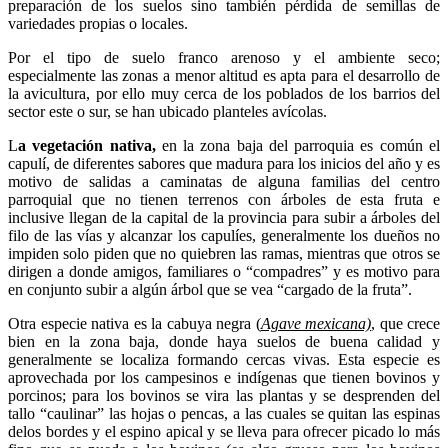
preparación de los suelos sino también pérdida de semillas de
variedades propias o locales.
Por el tipo de suelo franco arenoso y el ambiente seco;
especialmente las zonas a menor altitud es apta para el desarrollo de
la avicultura, por ello muy cerca de los poblados de los barrios del
sector este o sur, se han ubicado planteles avícolas.
L
a vegetación nativa,
en la zona baja del parroquia es común el
capulí, de diferentes sabores que madura para los inicios del año y es
motivo de salidas a caminatas de alguna familias del centro
parroquial que no tienen terrenos con árboles de esta fruta e
inclusive llegan de la capital de la provincia para subir a árboles del
filo de las vías y alcanzar los capulíes, generalmente los dueños no
impiden solo piden que no quiebren las ramas, mientras que otros se
dirigen a donde amigos, familiares o “compadres” y es motivo para
en conjunto subir a algún árbol que se vea “cargado de la fruta”.
Otra especie nativa es la cabuya negra (
Agave mexicana)
, que crece
bien en la zona baja, donde haya suelos de buena calidad y
generalmente se localiza formando cercas vivas. Esta especie es
aprovechada por los campesinos e indígenas que tienen bovinos y
porcinos; para los bovinos se vira las plantas y se desprenden del
tallo “caulinar” las hojas o pencas, a las cuales se quitan las espinas
delos bordes y el espino apical y se lleva para ofrecer picado lo más