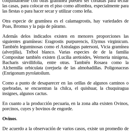
conjuntamente con otras gramínea pueden ser cortadas para techar
las casas, para colocar en el piso como alfombra, especialmente para
las fiestas o para hacer secar y utilizar como leña.
Otra especie de gramínea es el calamagrostis, hay variedades de
Poas, Bromus y la paja de páramo.
Además delos indicados existen en menores proporciones las
siguientes gramíneas: Eragrostis purpurencis, Elymus virginicum.
También leguminosas como el Astralagus patersoni, Vicia gramínea
(alverjilla), Trébol blanco. Varias especies de de la familia
Compositae también existen (Lucilia aretioides, Werneria ninigena,
Bacharis sirvillifolia, entre otras. También Rosaea como la
Alchemilla orbiculata (orejuela de las almohadillas. Poligonaceas
(Enrigonum pyrolatoilum.
Como a punto de desaparecer en las orillas de algunos caminos o
quebradas, se encuentran la chilca, el quishuar, la chuquiragua
insignes, algunos cactus.
En cuanto a la producción pecuaria, en la zona alta existen Ovinos,
porcinos, cuyes y bovinos de engorde.
Ovinos
.
De acuerdo a la observación de varios casos, existe un promedio de