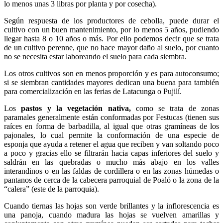
lo menos unas 3 libras por planta y por cosecha).
Según respuesta de los productores de cebolla, puede durar el
cultivo con un buen mantenimiento, por lo menos 5 años, pudiendo
llegar hasta 8 o 10 años o más. Por ello podemos decir que se trata
de un cultivo perenne, que no hace mayor daño al suelo, por cuanto
no se necesita estar laboreando el suelo para cada siembra.
Los otros cultivos son en menos proporción y es para autoconsumo;
si se siembran cantidades mayores dedican una buena para también
para comercialización en las ferias de Latacunga o Pujilí.
Los
pastos y la vegetación nativa,
como se trata de zonas
paramales generalmente están conformadas por Festucas (tienen sus
raíces en forma de barbadilla, al igual que otras gramíneas de los
pajonales, lo cual permite la conformación de una especie de
esponja que ayuda a retener el agua que reciben y van soltando poco
a poco y gracias ello se filtrarán hacia capas inferiores del suelo y
saldrán en las quebradas o mucho más abajo en los valles
interandinos o en las faldas de cordillera o en las zonas húmedas o
pantanos de cerca de la cabecera parroquial de Poaló o la zona de la
“calera” (este de la parroquia).
Cuando tiernas las hojas son verde brillantes y la inflorescencia es
una panoja, cuando madura las hojas se vuelven amarillas y