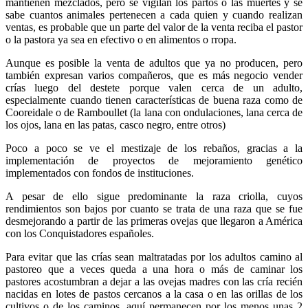
mantienen mezclados, pero se vigilan los partos o las muertes y se
sabe cuantos animales pertenecen a cada quien y cuando realizan
ventas, es probable que un parte del valor de la venta reciba el pastor
o la pastora ya sea en efectivo o en alimentos o rropa.
Aunque es posible la venta de adultos que ya no producen, pero
también expresan varios compañeros, que es más negocio vender
crías luego del destete porque valen cerca de un adulto,
especialmente cuando tienen características de buena raza como de
Cooreidale o de Ramboullet (la lana con ondulaciones, lana cerca de
los ojos, lana en las patas, casco negro, entre otros)
Poco a poco se ve el mestizaje de los rebaños, gracias a la
implementación de proyectos de mejoramiento genético
implementados con fondos de instituciones.
A pesar de ello sigue predominante la raza criolla, cuyos
rendimientos son bajos por cuanto se trata de una raza que se fue
desmejorando a partir de las primeras ovejas que llegaron a América
con los Conquistadores españoles.
Para evitar que las crías sean maltratadas por los adultos camino al
pastoreo que a veces queda a una hora o más de caminar los
pastores acostumbran a dejar a las ovejas madres con las cría recién
nacidas en lotes de pastos cercanos a la casa o en las orillas de los
cultivos o de los caminos, aquí permanecen por los menos unas 2